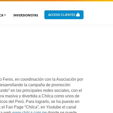
ACCESO CLIENTES
CA
INVERSIONISTAS
 Fenix, en coordinación con la Asociación por
 desarrollando la campaña de promoción
mundo” en las principales redes sociales, con el
era masiva y divertida a Chilca como unos de
sticos del Perú. Para lograrlo, se ha puesto en
el Fan Page “Chilca”, en Youtube el canal
 la web
www.chilca.com.pe
donde se puede