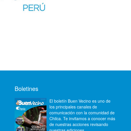
Boletines
El boletín Buen Vecino es uno de
los principales canales de
comunicación con la comunidad de
Chilca. Te invitamos a conocer más
de nuestras acciones revisando
nuestras ediciones.