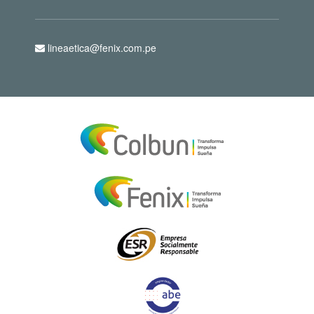
lineaetica@fenix.com.pe