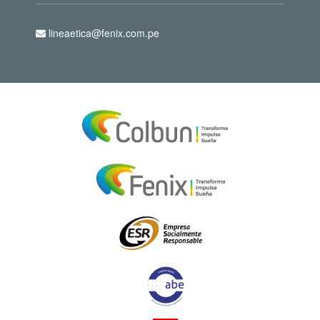
lineaetica@fenix.com.pe