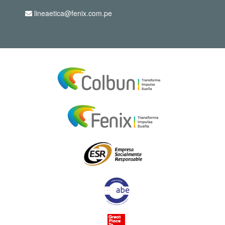
lineaetica@fenix.com.pe